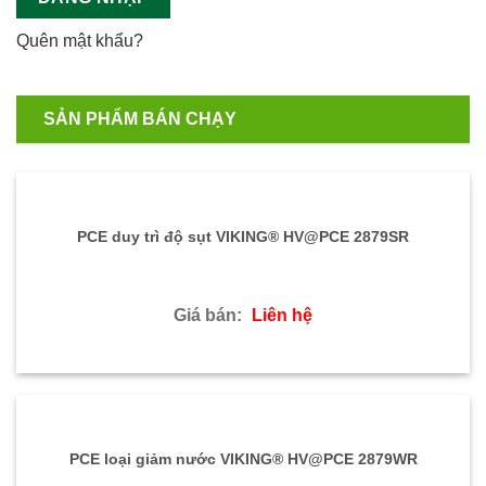
Quên mật khẩu?
SẢN PHẨM BÁN CHẠY
PCE duy trì độ sụt VIKING® HV@PCE 2879SR
Giá bán:
Liên hệ
PCE loại giảm nước VIKING® HV@PCE 2879WR