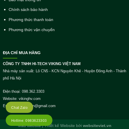
Chính sách bảo hành
Phương thức thanh toán
Phương thức vận chuyển
ĐỊA CHỈ MUA HÀNG
CÔNG TY TNHH HI-TECH VIKING VIỆT NAM
Nhà máy sản xuất: Lô CN5 - KCN Nguyên Khê - Huyện Đông Anh - Thành
phố Hà Nội
Điện thoại: 098.362.3303
Website: vikinghv.com
Email: viking.hv.vn@gmail.com
Chat Zalo
Hotline: 0983623303
Mẫu website | Thiết kế Website bởi
websiteviet.vn