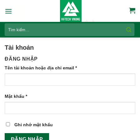
Skip
to
content
Tìm
kiếm:
Tài khoản
ĐĂNG NHẬP
Tên tài khoản hoặc địa chỉ email
*
Mật khẩu
*
Ghi nhớ mật khẩu
ĐĂNG NHẬP