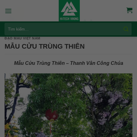
Skip
to
content
Tìm
kiếm:
ĐẠO MẪU VIỆT NAM
MẪU CỬU TRÙNG THIÊN
Mẫu Cửu Trùng Thiên – Thanh Vân Công Chúa