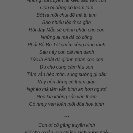
Nhưng mà truyền lại kiếp sau vẫn còn
Con ơi đừng có tham lam
Bớt ra một chút để mà tu tâm
Bao nhiêu lộc ở xa gần
Rồi đây Mẫu sẽ giành phần cho con
Những ai mà đã có công
Phật Bà Bồ Tát chấm công rành rành
Sau này con cái nên danh
Tức là Phật đã giành phần cho con
Dù cho cung cấm lầu son
Tâm vẫn héo mòn, sung sướng gì đâu
Vậy nên đừng có tham giàu
Nghèo mà tâm vẫn bình an hơn người
Hoa kia không sắc vẫn thơm
Có nhụy vẹn toàn một đóa hoa trinh
***
Con ơi cố gắng truyền kinh
Để cho muôn vạn chúng sinh được nhờ