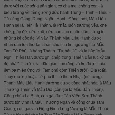
thực với cuộc sống trần gian, có cha mẹ, chồng con, là
biểu tượng về tấm gương đức hạnh Trung – Trinh – Hiếu –
Từ cùng Công, Dung, Ngôn, Hạnh. Đồng thời, Mẫu Liễu
Hạnh lại là Tiên, là Thánh, là Phật, luôn thương yêu, che
chở, giúp đỡ, cứu khổ, cứu nạn cho muôn dân, trừng trị
những kẻ độc ác. Vì vậy, Thánh Mẫu Liễu Hạnh được
nhân dân tôn thờ làm thần chủ của tín ngưỡng thờ Mẫu
Tam Tứ Phủ, là hàng Thánh “Tứ bất tử”, và là bậc “Mẫu
Nghi Thiên Hạ”, được ghi chép trong “Thiên Bản lục kỳ chi
đệ nhất”. Thưở xưa, dân gian cho rằng vũ trụ được chia
làm ba miền ứng với Tam phủ gồm Thiên (trời), Địa (đất),
Thủy (nước) hoặc Tứ phủ thì có thêm Nhạc (núi rừng).
Thánh Mẫu Liễu Hạnh thường được đồng nhất hóa là Mẫu
Thượng Thiên và Mẫu Địa (còn gọi là Mẫu Bán Thiên).
Công chúa La Bình, con gái đức Tản Viên Sơn Thánh
được tôn vinh là Mẫu Thượng Ngàn và công chúa Tam
Giang, con gái vua Động Đình Long Vương là Mẫu Thoải.