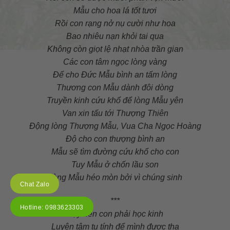
Mẫu cho hoa lá tốt tươi
Rồi con rạng nở nụ cười như hoa
Bao nhiêu nạn khỏi tai qua
Không còn giọt lệ nhạt nhòa trần gian
Các con tâm ngọc lòng vàng
Để cho Đức Mẫu bình an tấm lòng
Thương con Mẫu dành đôi dòng
Truyền kinh cứu khổ để lòng Mẫu yên
Van xin tấu tới Thượng Thiên
Động lòng Thượng Mẫu, Vua Cha Ngọc Hoàng
Độ cho con thượng bình an
Mẫu sẽ tìm đường cứu khổ cho con
Tuy Mẫu ở chốn lầu son
Lòng Mẫu héo mòn bởi vì chúng sinh
Chat Zalo
***
Hotline: 0983623303
Vậy nên con phải học kinh
Luyện tâm tu tính để mình được tha