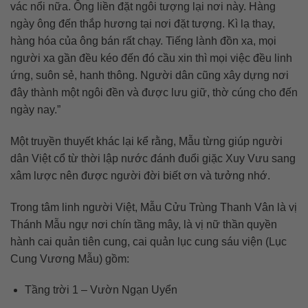
vác nổi nữa. Ông liền đặt ngôi tượng lại nơi này. Hàng
ngày ông đến thắp hương tại nơi đặt tượng. Kì lạ thay,
hàng hóa của ông bán rất chạy. Tiếng lành đồn xa, mọi
người xa gần đều kéo đến đó cầu xin thì mọi việc đều linh
ứng, suôn sẻ, hanh thông. Người dân cũng xây dựng nơi
đây thành một ngôi đền và được lưu giữ, thờ cúng cho đến
ngày nay.”
Một truyền thuyết khác lại kể rằng, Mẫu từng giúp người
dân Việt cổ từ thời lập nước đánh đuổi giặc Xuy Vưu sang
xâm lược nên được người đời biết ơn và tưởng nhớ.
Trong tâm linh người Việt, Mẫu Cửu Trùng Thanh Vân là vị
Thánh Mẫu ngự nơi chín tầng mây, là vị nữ thần quyền
hành cai quản tiên cung, cai quản lục cung sáu viện (Lục
Cung Vương Mẫu) gồm:
Tầng trời 1 – Vườn Ngạn Uyển