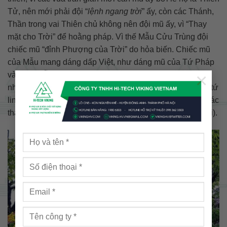
Tử, nên mới phải đội “
lệnh ngang trời
” ấy, còn các Thánh,
Thần trong vai Thiên chủ không nên đội mũ ấy, vì “Thay
mặt cho Trời” để hoằng pháp. Vì thế Mẫu Cửu Trùng đội
chiếc mũ “đỉnh Phượng của Trời” do hỏa biến. Chiếc mũ
của Mẫu mang dáng dấp Việt, như dáng mũ của Tứ Pháp
×
và Phật Mẫu Man Nương bên chùa Dâu. (hỏa biến là
những ngọi lửa hướng thiên cấu thành, theo nguyên tắc tứ
linh thì chim Phượng do Lửa hóa ra, Rồng linh do Thủy tác
thành, Lân ly do Mộc tạo nên và Rùa thiêng do Đất lập lại).