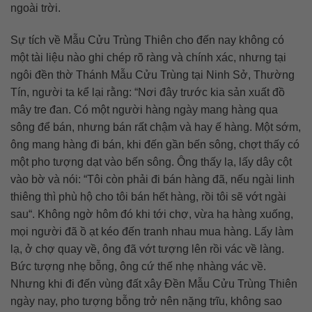
ngoài trời.
Sự tích về Mẫu Cửu Trùng Thiên cho đến nay không có
một tài liệu nào ghi chép rõ ràng và chính xác, nhưng tại
ngôi đền thờ Thánh Mẫu Cửu Trùng tại Ninh Sở, Thường
Tín, người ta kể lại rằng: “Nơi đây trước kia sản xuất đồ
mây tre đan. Có một người hàng ngày mang hàng qua
sông để bán, nhưng bán rất chậm và hay ế hàng. Một sớm,
ông mang hàng đi bán, khi đến gần bến sông, chợt thấy có
một pho tượng dạt vào bến sông. Ông thấy lạ, lấy dây cột
vào bờ và nói: “Tôi còn phải đi bán hàng đã, nếu ngài linh
thiêng thì phù hộ cho tôi bán hết hàng, rồi tôi sẽ vớt ngài
sau“. Không ngờ hôm đó khi tới chợ, vừa hạ hàng xuống,
mọi người đã ồ ạt kéo đến tranh nhau mua hàng. Lấy làm
lạ, ở chợ quay về, ông đã vớt tượng lên rồi vác về làng.
Bức tượng nhẹ bỗng, ông cứ thế nhẹ nhàng vác về.
Nhưng khi đi đến vùng đất xây Đền Mẫu Cửu Trùng Thiên
ngày nay, pho tượng bỗng trở nên nặng trĩu, không sao