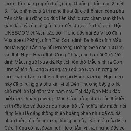
thước lớn bằng người thật, nặng khoảng 1 tấn, cao 2 mét
3. Tác phẩm có giá trị nghệ thuật được thể hiện công phu
trên chất liệu đồng đỏ đúc liền khối được chạm tam khí và
gắn đá quý của tác giả Trịnh Yên được liên hiệp các Hội
UNESCO Việt Nam bảo trợ. Trong dãy núi Ba Vì có đỉnh
Vua (cao 1296m), đỉnh Tản Sơn (đỉnh Bà hoặc đỉnh Mẫu,
gọi là Ngọc Tản hay núi Phượng Hoàng Sơn cao 1081m)
và đỉnh Ngọc Hoa (đỉnh Công Chúa, cao hơn 900m). Với
đỉnh Mẫu, người xưa đã lập tích tôn thờ Mẫu sinh ra Sơn
Tinh có tên là Lăng Sương, sau đó lập Đền Thượng để
thờ Thánh Tản, có thể ở thời sau Hùng Vương. Ngôi đền
này đã bị rừng già phủ kín, vị trí Đền Thượng bây giờ là
chỗ mới lập lại gần trăm năm nay. Tại đây Đạo Mẫu đặc
biệt được hoằng dương, Mẫu Cửu Trùng được tôn thờ lên
vị trí độc lập và được ngự ngoài trời. Ý nghĩa này muốn nói
rằng Mẫu là đấng thông thiên hoằng pháp như đã có, đã
nhận thức của tín ngưỡng trần gian này. Sắc diện của Mẫu
Cửu Trùng có nét đoan nghị, tươi tắn, vị tha nhưng đầy vẻ