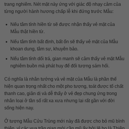
trang nghiêm. Nét mặt này ứng với giác độ nhạy cảm của
từng người hành hương chấp lễ khi đứng trước Mẫu:
Nếu tâm tính hiền từ sẽ được nhận thấy vẻ mặt của
Mẫu thật hiền từ.
Nếu tâm tính bất định, bất ổn sẽ thấy vẻ mặt của Mẫu
khoan dung, tâm sự, khuyên bảo.
Nếu tâm tính dối trá, gian manh sẽ cảm thấy vẻ mặt Mẫu
nghiêm buồn mà phát huy để đối tượng sám hối.
Có nghĩa là nhân tướng và vẻ mặt của Mẫu là phần thể
hiện quan trọng nhất cho một pho tượng, toát được tố chất
thanh cao, giản dị và dễ thấy ở vẻ đẹp chung ứng trong
nhân loại ở tần số rất xa xưa nhưng lại rất gần với đời
sống hiện nay.
Ở tượng Mẫu Cửu Trùng mới này đã được cho bỏ mũ bình
thiên, vì các vua trần gian mới cần mũ ấy bởi lẽ họ là Thiên