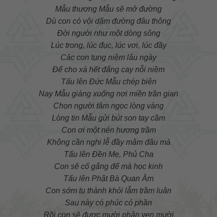
Mẫu thương Mẫu sẽ mở đường
Dù con có vội dặm đường đâu thông
Đời người như một dòng sông
Lúc trong, lúc đục, lúc vơi, lúc đầy
Các con tụng niệm lâu ngày
Để cho xá hết đắng cay nỗi niềm
Tấu lên Đức Mẫu chép biên
Nay Mẫu giáng xuống nơi miền trần gian
Chọn người tâm ngọc lòng vàng
Lòng tin Mẫu gửi bút son tay cầm
Con ơi một nén hương trầm
Không cần nghi lễ đầy mâm đâu mà
Tấu lên Đền Mẹ, Phủ Cha
Con sẽ cố gắng để mà học kinh
Tấu lên Phật Bà Quan Âm
Con sớm tu thành khỏi lẫm trầm luân
Sau này có phúc có phần
Rồi con sẽ được mười phân vẹn mười