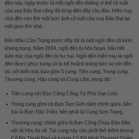
đền này, ngày trước là một ngôi đền thiêng vì thế cô ruột
của vua Bảo Đại cũng đã từng đến đây cầu đảo. Hiện nay,
nhà đền còn thờ một bức ảnh cô ruột của vua Bảo Đại tại
một gian thờ nhỏ.
Đền Mẫu Cửu Trùng trước đây đã là một ngôi đền cổ kính,
khang trang. Năm 2004, ngôi đền bị hỏa hoạn, hầu hết
kiến trúc của ngôi đền bị hư hại. Ngôi đền hiện nay là ngôi
đền được phục trang và tu bổ hoành tráng hơn so với đền
cũ, với kiến trúc bao gồm 5 cung: Tiền cung, Trung cung,
Thượng cung, Hậu cung và Cung cấm, trong đó:
Tiền cung với Ban Công Công Tứ Phủ Vạn Linh.
Trung cung gồm có Ban Tam Giới nằm chính giữa, bên
trái là Ban Trần Triều, bên phải là Cung Sơn Trang.
Thượng cung: chính giữa là Ban Công Chúa Bản Đền
với tả hữu thị vệ. Tại cung này còn phối thờ thêm tượng
Cô Bơ Thoải Phủ và tượng Cô Đệ Nhất Thượng Thiên;